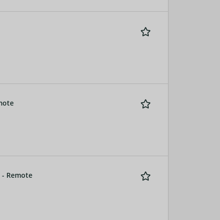
mote
g - Remote