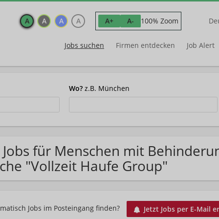
A
A
A
A
100% Zoom
A+
A-
De
Jobs suchen
Firmen entdecken
Job Alert
Wo?
z.B. München
 Jobs für Menschen mit Behinderu
che "Vollzeit Haufe Group"
matisch Jobs im Posteingang finden?
Jetzt Jobs per E-Mail e