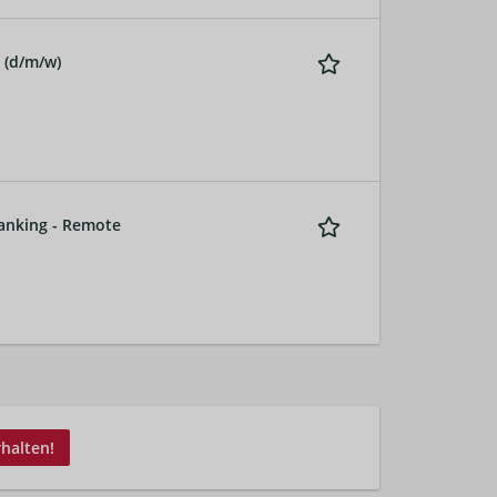
g (d/m/w)
banking - Remote
rhalten!