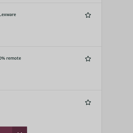
 Lexware
00% remote