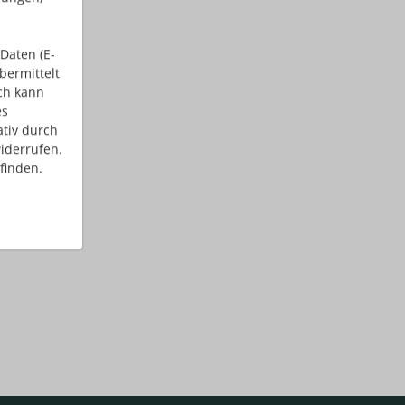
Daten (E-
bermittelt
ch kann
es
ativ durch
iderrufen.
finden.