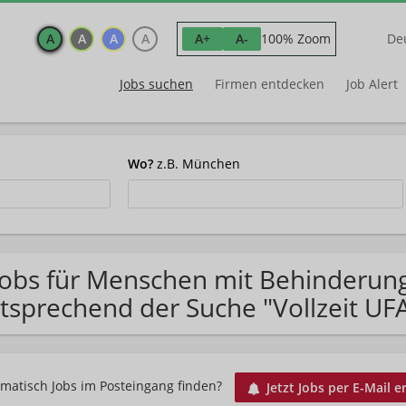
A
A
A
A
100% Zoom
A+
A-
De
Jobs suchen
Firmen entdecken
Job Alert
Wo?
z.B. München
Jobs für Menschen mit Behinderun
tsprechend der Suche "Vollzeit U
matisch Jobs im Posteingang finden?
Jetzt Jobs per E-Mail e