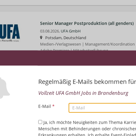
Senior Manager Postproduktion (all genders)
03.08.2026,
UFA GmbH
Potsdam, Deutschland
Medien-/Verlagswesen | Management/Koordination |
Adobe Premiere | Mitarbeiterführung
Trainee Production Accounting (
Top-Job
Regelmäßig E-Mails bekommen fü
03.08.2026,
UFA GmbH
Potsdam, Deutschland, Berlin, Deutschland
Vollzeit UFA GmbH Jobs in Brandenburg
Medien-/Verlagswesen | Rechnungswesen/Controlling
Office (allgemein) | MS Excel
E-Mail
*
Ja, ich möchte Neuigkeiten zum Thema Karrie
Menschen mit Behinderungen oder chronische
Erkrankungen erhalten. Ich erhalte Event-Einla