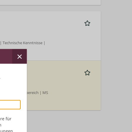
 Technische Kenntnisse |
all genders)
r
 | Wirtschaftsbereich | MS
re für
n
dungen,