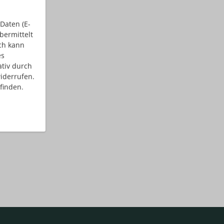
Daten (E-
bermittelt
ch kann
es
ativ durch
iderrufen.
finden.