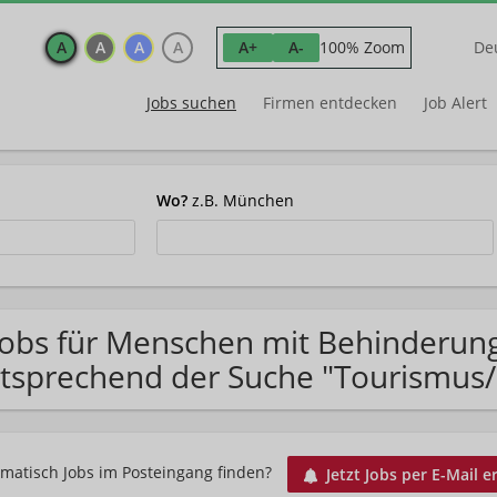
A
A
A
A
100% Zoom
A+
A-
De
Jobs suchen
Firmen entdecken
Job Alert
Wo?
z.B. München
Jobs für Menschen mit Behinderun
tsprechend der Suche "Tourismus
matisch Jobs im Posteingang finden?
Jetzt Jobs per E-Mail e