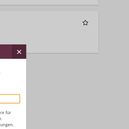
r
re für
n
dungen,