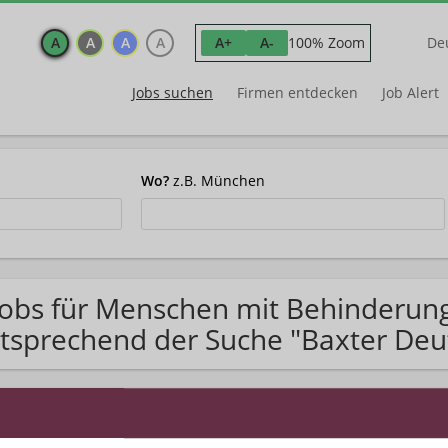
A
A
A
A
100% Zoom
A+
A-
De
Jobs suchen
Firmen entdecken
Job Alert
Wo?
z.B. München
Jobs für Menschen mit Behinderun
tsprechend der Suche "Baxter Deu
matisch Jobs im Posteingang finden?
Jetzt Jobs per E-Mail e