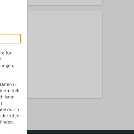
r
re für
n
dungen,
nden.
Daten (E-
bermittelt
ch kann
es
ativ durch
iderrufen.
finden.