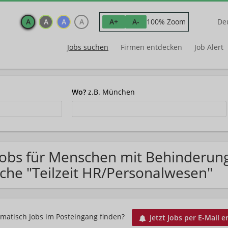
A
A
A
A
100% Zoom
A+
A-
De
Jobs suchen
Firmen entdecken
Job Alert
Wo?
z.B. München
Jobs für Menschen mit Behinderun
che "Teilzeit HR/Personalwesen"
matisch Jobs im Posteingang finden?
Jetzt Jobs per E-Mail e