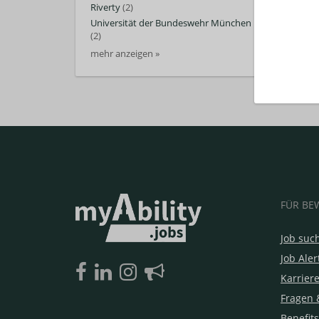
Riverty
(2)
Universität der Bundeswehr München
(2)
mehr anzeigen »
FÜR BE
Job suc
Job Aler
Karrier
Fragen 
Benefits