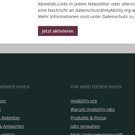
Abmelde-Links in jedem Newsletter oder altern
eine Nachricht an datenschutz@myAbility.org w
Mehr Informationen sind unter
Datenschutz
zu 
WERBER:INNEN
FÜR ARBEITGEBER:INNEN
hen
myAbility.org
t
Warum myAbility.jobs
e-Ratgeber
Produkte & Preise
& Antworten
Jobs verwalten
 erklärt
Mein Unternehmensprofil