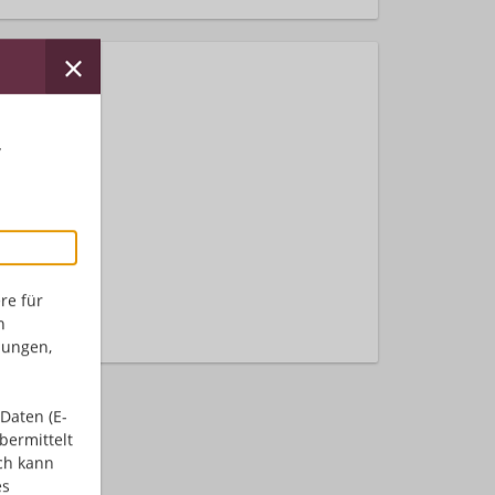
r
nden.
re für
n
dungen,
Daten (E-
bermittelt
ch kann
es