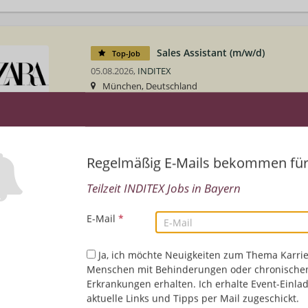
Sales Assistant (m/w/d)
Top-Job
05.08.2026,
INDITEX
München, Deutschland
Vertrieb/Verkauf/Kundendienst | Kaufmännische Ke
Sales Assistant (m/w/d)
Regelmäßig E-Mails bekommen fü
05.08.2026,
INDITEX
Teilzeit INDITEX Jobs in Bayern
Augsburg, Deutschland
Vertrieb/Verkauf/Kundendienst
E-Mail
*
Ja, ich möchte Neuigkeiten zum Thema Karrie
Sales Assistant (m/w/d)
Menschen mit Behinderungen oder chronische
05.08.2026,
INDITEX
Erkrankungen erhalten. Ich erhalte Event-Einla
Kempten (Allgäu), Deutschland
aktuelle Links und Tipps per Mail zugeschickt.
Vertrieb/Verkauf/Kundendienst