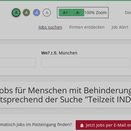
A
A
A
A
100% Zoom
A+
A-
De
Jobs suchen
Firmen entdecken
Job Alert
Wo?
z.B. München
Jobs für Menschen mit Behinderun
tsprechend der Suche "Teilzeit IND
matisch Jobs im Posteingang finden?
Jetzt Jobs per E-Mail e