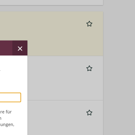
nntnisse
r
re für
n
dungen,