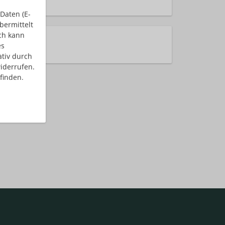
Daten (E-
bermittelt
ch kann
rhalten!
es
ativ durch
iderrufen.
finden.