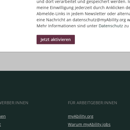
und dort verarbeitet und gespeichert werden. I
meine Einwilligung jederzeit durch Anklicken d
Abmelde-Links in jedem Newsletter oder altern
eine Nachricht an datenschutz@myAbility.org w
Mehr Informationen sind unter
Datenschutz
zu 
WERBER:INNEN
FÜR ARBEITGEBER:INNEN
hen
myAbility.org
t
Warum myAbility.jobs