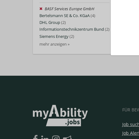
BASF Services Europe GmbH
Bertelsmann SE & Co. KGaA
(4)
DHL Group
(2)
Informationstechnikzentrum Bund
(2)
Siemens Energy
(2)
mehr anzeigen »
FÜR BE
Job suc
Job Aler