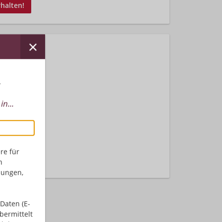
rhalten!
r
n...
nden.
re für
n
dungen,
Daten (E-
bermittelt