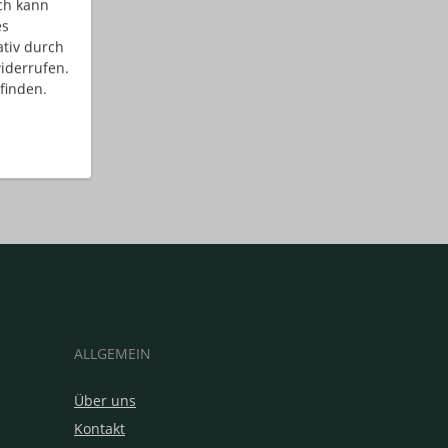
ch kann
es
ativ durch
iderrufen.
finden.
ALLGEMEIN
Über uns
Kontakt