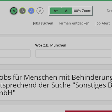
A
A
A
A
100% Zoom
A+
A-
De
Jobs suchen
Firmen entdecken
Job Alert
Wo?
z.B. München
Jobs für Menschen mit Behinderung
tsprechend der Suche "Sonstiges B
mbH"