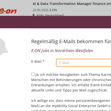
AI & Data Transformation Manager Finance (m
29.06.2026,
E.ON
Köln, Deutschland
Rechnungswesen/Controlling
Senior Salesforce System Engineer (m/w/d)
Regelmäßig E-Mails bekommen fü
15.06.2026,
E.ON
E.ON Jobs in Nordrhein-Westfalen
München, Deutschland, Essen, Deutschland
IT/EDV
E-Mail
*
Ja, ich möchte Neuigkeiten zum Thema Karrie
E.ON x Linklaters - Rechtsreferendare (w/m/d)
Menschen mit Behinderungen oder chronische
09.06.2026,
E.ON
Erkrankungen erhalten. Ich erhalte Event-Einla
Essen, Deutschland
aktuelle Links und Tipps per Mail zugeschickt.
Rechtswesen
Ich willige ein, dass meine personenbezogenen 
Mail) an die myAbility Social Enterprise GmbH ü
und dort verarbeitet und gespeichert werden. I