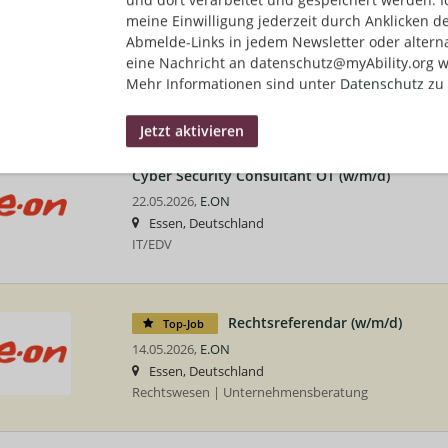
(Senior) Azure Solution Architect Microsoft D
meine Einwilligung jederzeit durch Anklicken d
03.06.2026,
E.ON
Abmelde-Links in jedem Newsletter oder altern
Essen, Deutschland, Hamburg, Deutschland, Hann
eine Nachricht an datenschutz@myAbility.org w
Deutschland, Würzburg, Deutschland
Mehr Informationen sind unter
Datenschutz
zu 
IT/EDV
Cyber Security Consultant OT (w/m/d)
22.05.2026,
E.ON
Essen, Deutschland
IT/EDV
Rechtsreferendar (w/m/d)
Top-Job
14.05.2026,
E.ON
Essen, Deutschland
Rechtswesen | Unternehmensberatung