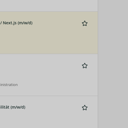
/ Next.js (m/w/d)
nistration
ität (m/w/d)