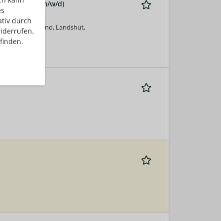
ynamics 365 (m/w/d)
es
ativ durch
over, Deutschland, Landshut,
iderrufen.
finden.