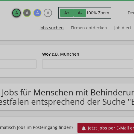
A
A
A
A
100% Zoom
A+
A-
De
Jobs suchen
Firmen entdecken
Job Alert
Wo?
z.B. München
 Jobs für Menschen mit Behinderu
stfalen entsprechend der Suche "
matisch Jobs im Posteingang finden?
Jetzt Jobs per E-Mail e