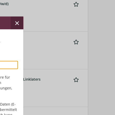
/w/d)
r
re für
 @ E.ON SE & Linklaters
n
dungen,
Daten (E-
bermittelt
ch kann