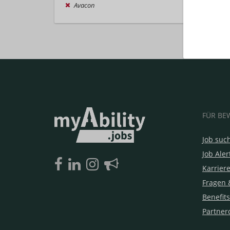
Avacon
FÜR BE
Job suc
Job Aler
Karrier
Fragen 
Benefits
Partner