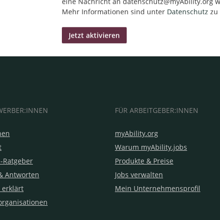
eine Nachricht an datenschutz@myAbility.org w
Mehr Informationen sind unter
Datenschutz
zu 
WERBER:INNEN
FÜR ARBEITGEBER:INNEN
hen
myAbility.org
t
Warum myAbility.jobs
e-Ratgeber
Produkte & Preise
& Antworten
Jobs verwalten
 erklärt
Mein Unternehmensprofil
organisationen