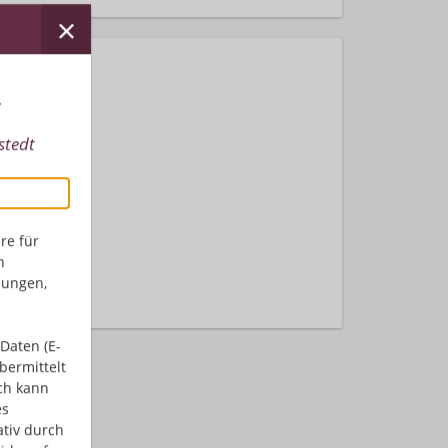
r
stedt
nden.
re für
n
dungen,
Daten (E-
bermittelt
ch kann
es
ativ durch