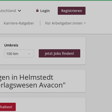
utschland
Login
Registrieren
Karriere-Ratgeber
Für Arbeitgeber:innen
Umkreis
100 km
gen in Helmstedt
erlagswesen Avacon"
rhalten!