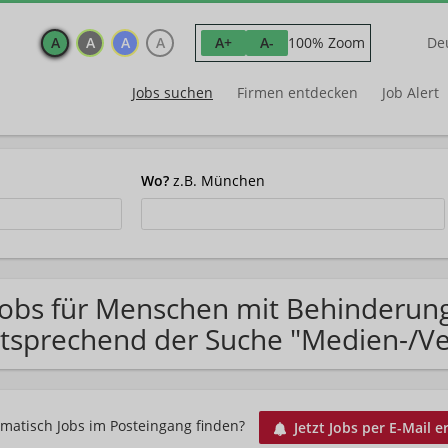
A
A
A
A
100% Zoom
A+
A-
De
Jobs suchen
Firmen entdecken
Job Alert
Wo?
z.B. München
Jobs für Menschen mit Behinderun
tsprechend der Suche "Medien-/V
matisch Jobs im Posteingang finden?
Jetzt Jobs per E-Mail e