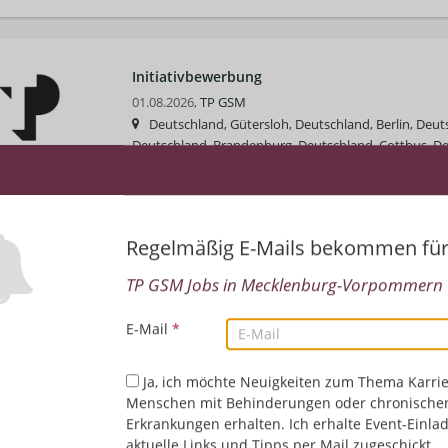
Initiativbewerbung
01.08.2026,
TP GSM
Deutschland, Gütersloh, Deutschland, Berlin, Deut
Deutschland, Brandenburg, Deutschland, Cottbus, D
Deutschland, Delmenhorst, Deutschland, Erfurt, Deuts
Deutschland, Münster, Deutschland, Nordhorn, Deuts
Deutschland, 16303 Schwedt/Oder, Deutschland, 01 S
31832 Springe, Deutschland, Saarbrücken, Deutschla
Regelmäßig E-Mails bekommen fü
Deutschland, Görlitz, Deutschland, Homburg, Deutsc
Vertrieb/Verkauf/Kundendienst
TP GSM Jobs in Mecklenburg-Vorpommern
E-Mail
*
Ja, ich möchte Neuigkeiten zum Thema Karrie
Menschen mit Behinderungen oder chronische
Erkrankungen erhalten. Ich erhalte Event-Einla
aktuelle Links und Tipps per Mail zugeschickt.