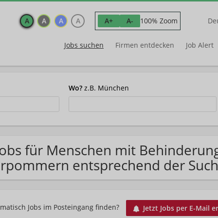
A
A
A
A
100% Zoom
A+
A-
De
Jobs suchen
Firmen entdecken
Job Alert
Wo?
z.B. München
Jobs für Menschen mit Behinderun
rpommern entsprechend der Such
matisch Jobs im Posteingang finden?
Jetzt Jobs per E-Mail e