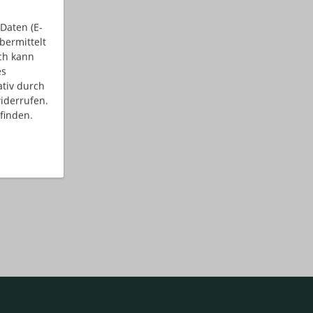
Daten (E-
bermittelt
ch kann
es
ativ durch
iderrufen.
finden.