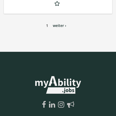
1
weiter ›