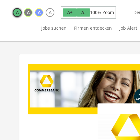
A
A
A
A
100% Zoom
A+
A-
De
Jobs suchen
Firmen entdecken
Job Alert