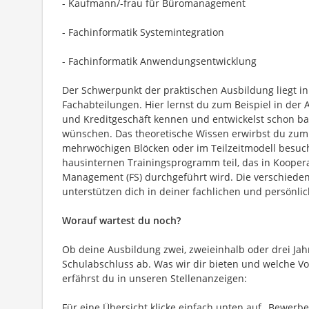
- Kaufmann/-frau für Büromanagement
- Fachinformatik Systemintegration
- Fachinformatik Anwendungsentwicklung
Der Schwerpunkt der praktischen Ausbildung liegt 
Fachabteilungen. Hier lernst du zum Beispiel in der 
und Kreditgeschäft kennen und entwickelst schon b
wünschen. Das theoretische Wissen erwirbst du zum e
mehrwöchigen Blöcken oder im Teilzeitmodell besu
hausinternen Trainingsprogramm teil, das in Koopera
Management (FS) durchgeführt wird. Die verschied
unterstützen dich in deiner fachlichen und persönli
Worauf wartest du noch?
Ob deine Ausbildung zwei, zweieinhalb oder drei Jah
Schulabschluss ab. Was wir dir bieten und welche V
erfährst du in unseren Stellenanzeigen:
Für eine Übersicht klicke einfach unten auf „Bewerbe