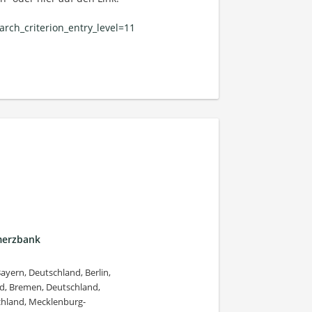
rch_criterion_entry_level=11
merzbank
yern, Deutschland, Berlin,
d, Bremen, Deutschland,
chland, Mecklenburg-