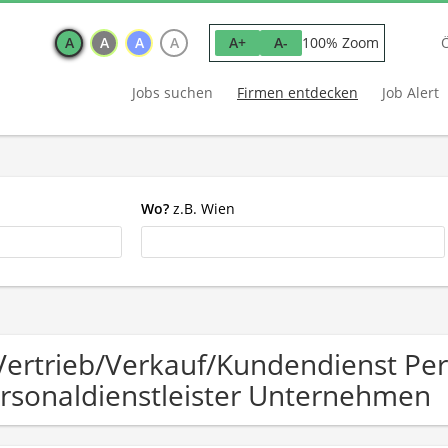
A
A
A
A
100% Zoom
A+
A-
Jobs suchen
Firmen entdecken
Job Alert
Wo?
z.B. Wien
Vertrieb/Verkauf/Kundendienst Pe
rsonaldienstleister Unternehmen