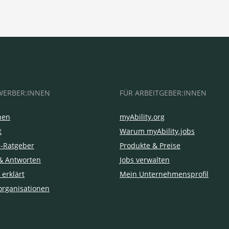
WERBER:INNEN
FÜR ARBEITGEBER:INNEN
hen
myAbility.org
t
Warum myAbility.jobs
e-Ratgeber
Produkte & Preise
& Antworten
Jobs verwalten
 erklärt
Mein Unternehmensprofil
organisationen