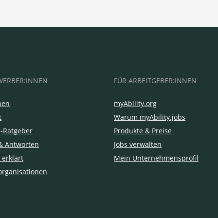
WERBER:INNEN
FÜR ARBEITGEBER:INNEN
hen
myAbility.org
t
Warum myAbility.jobs
e-Ratgeber
Produkte & Preise
& Antworten
Jobs verwalten
 erklärt
Mein Unternehmensprofil
organisationen