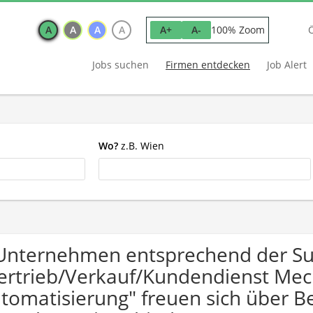
A
A
A
A
100% Zoom
A+
A-
Jobs suchen
Firmen entdecken
Job Alert
Wo?
z.B. Wien
Unternehmen entsprechend der S
ertrieb/Verkauf/Kundendienst Mec
tomatisierung" freuen sich über 