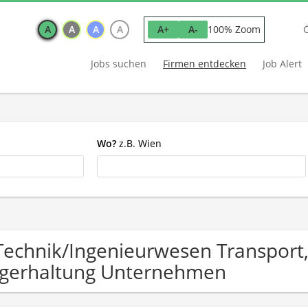
A
A
A
A
100% Zoom
A+
A-
Jobs suchen
Firmen entdecken
Job Alert
Wo?
z.B. Wien
Technik/Ingenieurwesen Transport,
gerhaltung Unternehmen