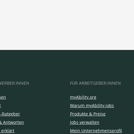
WERBER:INNEN
FÜR ARBEITGEBER:INNEN
hen
myAbility.org
t
Warum myAbility.jobs
e-Ratgeber
Produkte & Preise
& Antworten
Jobs verwalten
 erklärt
Mein Unternehmensprofil