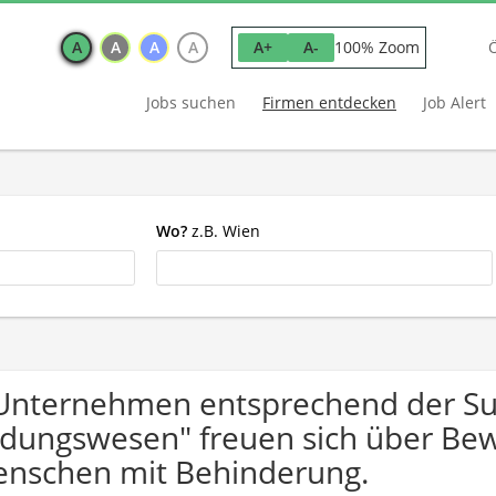
A
A
A
A
100% Zoom
A+
A-
Jobs suchen
Firmen entdecken
Job Alert
Wo?
z.B. Wien
Unternehmen entsprechend der S
ldungswesen" freuen sich über B
nschen mit Behinderung.