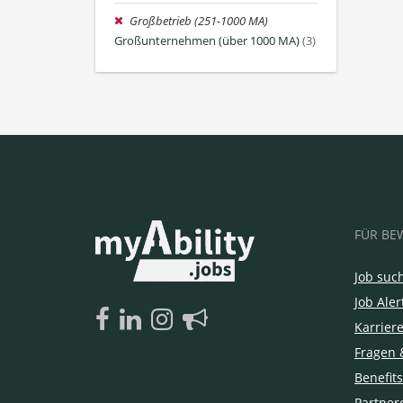
Großbetrieb (251-1000 MA)
Großunternehmen (über 1000 MA)
(3)
FÜR BE
Job suc
Job Aler
Karrier
Fragen 
Benefits
Partner