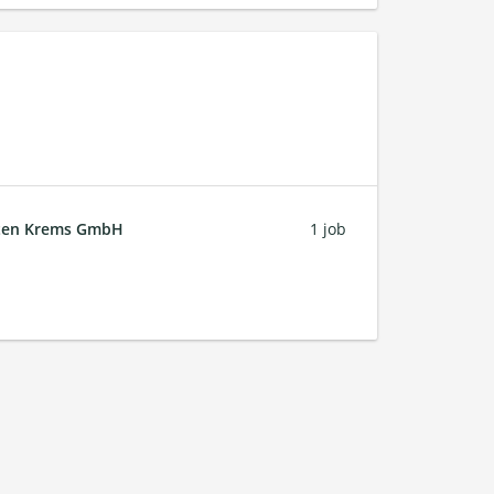
ften Krems GmbH
1 job