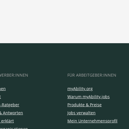
WERBER:INNEN
FÜR ARBEITGEBER:INNEN
hen
myAbility.org
t
Warum myAbility.jobs
e-Ratgeber
Produkte & Preise
& Antworten
Jobs verwalten
 erklärt
Mein Unternehmensprofil
organisationen