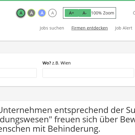
A
A
A
A
100% Zoom
A+
A-
Jobs suchen
Firmen entdecken
Job Alert
Wo?
z.B. Wien
Unternehmen entsprechend der S
ldungswesen" freuen sich über B
nschen mit Behinderung.