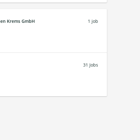
ften Krems GmbH
1 job
31 Jobs