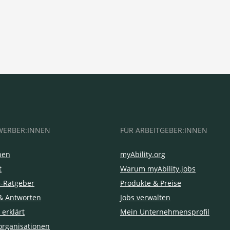
WERBER:INNEN
FÜR ARBEITGEBER:INNEN
hen
myAbility.org
t
Warum myAbility.jobs
e-Ratgeber
Produkte & Preise
& Antworten
Jobs verwalten
 erklärt
Mein Unternehmensprofil
organisationen