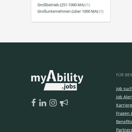
Großbetrieb (251-1000 MA)
(1)
Großunternehmen (über 1000 MA)
(1)
FÜR BE
Job suc
Job Aler
Karrier
Fragen 
Benefits
Partner