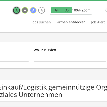
A
A
A
A
100% Zoom
A+
A-
Jobs suchen
Firmen entdecken
Job Alert
Wo?
z.B. Wien
Einkauf/Logistik gemeinnützige Or
ziales Unternehmen