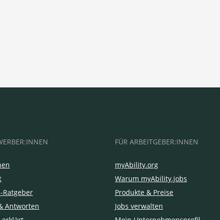
WERBER:INNEN
FÜR ARBEITGEBER:INNEN
hen
myAbility.org
t
Warum myAbility.jobs
e-Ratgeber
Produkte & Preise
& Antworten
Jobs verwalten
 erklärt
Mein Unternehmensprofil