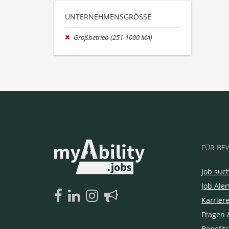
UNTERNEHMENSGRÖSSE
Großbetrieb (251-1000 MA)
FÜR BE
Job suc
Job Aler
Karrier
Fragen 
Benefits