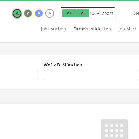
A
A
A
A
100% Zoom
A+
A-
De
Jobs suchen
Firmen entdecken
Job Alert
Wo?
z.B. München