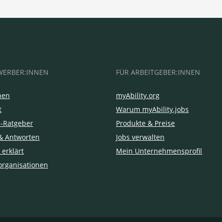
WERBER:INNEN
FÜR ARBEITGEBER:INNEN
hen
myAbility.org
t
Warum myAbility.jobs
e-Ratgeber
Produkte & Preise
& Antworten
Jobs verwalten
 erklärt
Mein Unternehmensprofil
organisationen