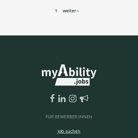
1
weiter ›
FÜR BEWERBER:INNEN
Job suchen