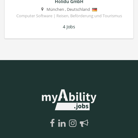
Holidu GmbH
München
,
Deutschland
Computer Software | Reisen, Beförderung und Tourismus
4 Jobs