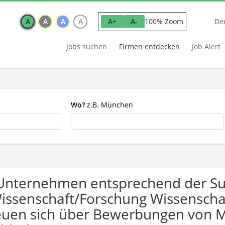
A
A
A
A
100% Zoom
A+
A-
De
Jobs suchen
Firmen entdecken
Job Alert
Wo?
z.B. München
Unternehmen entsprechend der S
issenschaft/Forschung Wissenscha
euen sich über Bewerbungen von 