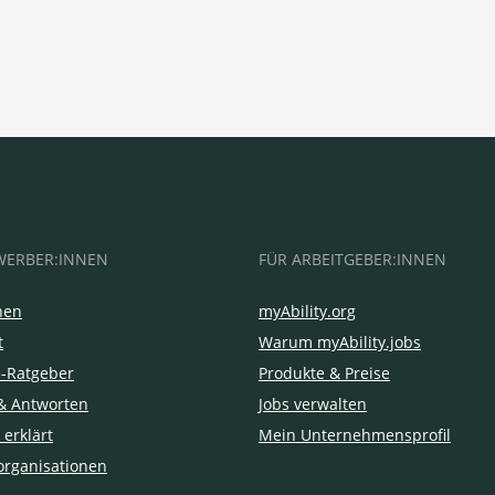
WERBER:INNEN
FÜR ARBEITGEBER:INNEN
hen
myAbility.org
t
Warum myAbility.jobs
e-Ratgeber
Produkte & Preise
& Antworten
Jobs verwalten
 erklärt
Mein Unternehmensprofil
organisationen