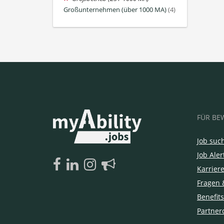
Großunternehmen (über 1000 MA)
(4)
FÜR BE
Job suc
Job Aler
Karrier
Fragen 
Benefits
Partner