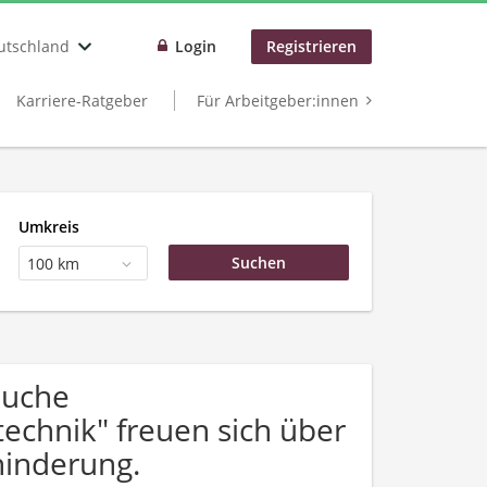
utschland
Login
Registrieren
Karriere-Ratgeber
Für Arbeitgeber:innen
Umkreis
100 km
Suche
echnik" freuen sich über
inderung.