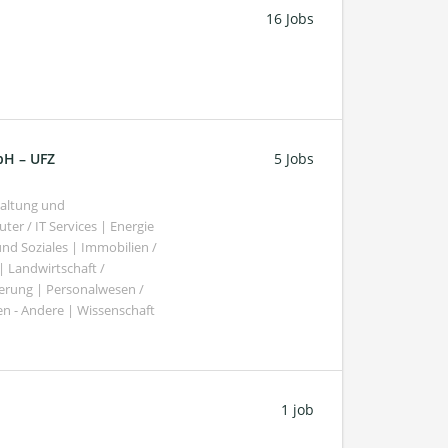
16 Jobs
bH – UFZ
5 Jobs
haltung und
er / IT Services | Energie
nd Soziales | Immobilien /
Landwirtschaft /
gierung | Personalwesen /
n - Andere | Wissenschaft
1 job