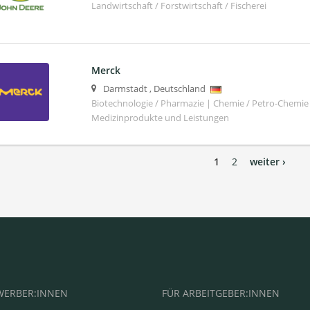
Landwirtschaft / Forstwirtschaft / Fischerei
Merck
Darmstadt
,
Deutschland
Biotechnologie / Pharmazie | Chemie / Petro-Chemie 
Medizinprodukte und Leistungen
1
2
weiter ›
WERBER:INNEN
FÜR ARBEITGEBER:INNEN