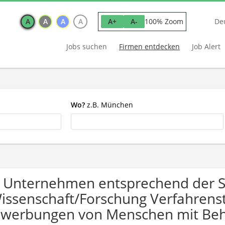
A
A
A
A
100% Zoom
A+
A-
De
Jobs suchen
Firmen entdecken
Job Alert
Wo?
z.B. München
 Unternehmen entsprechend der 
issenschaft/Forschung Verfahrenst
werbungen von Menschen mit Beh