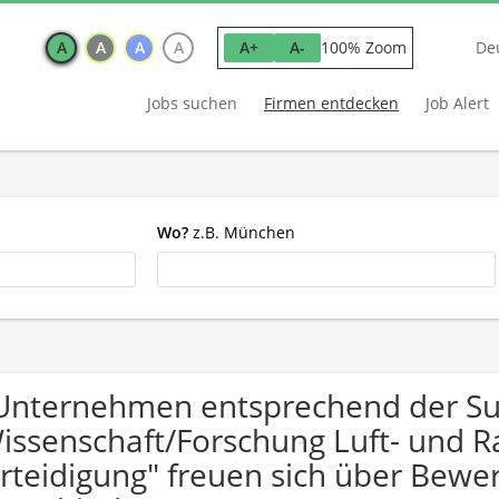
A
A
A
A
100% Zoom
A+
A-
De
Jobs suchen
Firmen entdecken
Job Alert
Wo?
z.B. München
Unternehmen entsprechend der S
issenschaft/Forschung Luft- und 
rteidigung" freuen sich über Be