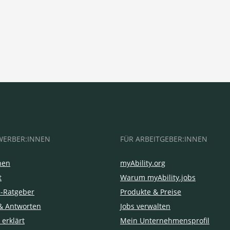
WERBER:INNEN
FÜR ARBEITGEBER:INNEN
hen
myAbility.org
t
Warum myAbility.jobs
e-Ratgeber
Produkte & Preise
& Antworten
Jobs verwalten
 erklärt
Mein Unternehmensprofil