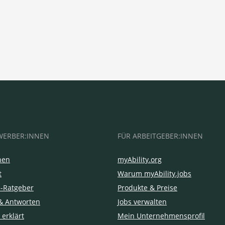
WERBER:INNEN
FÜR ARBEITGEBER:INNEN
hen
myAbility.org
t
Warum myAbility.jobs
e-Ratgeber
Produkte & Preise
& Antworten
Jobs verwalten
 erklärt
Mein Unternehmensprofil