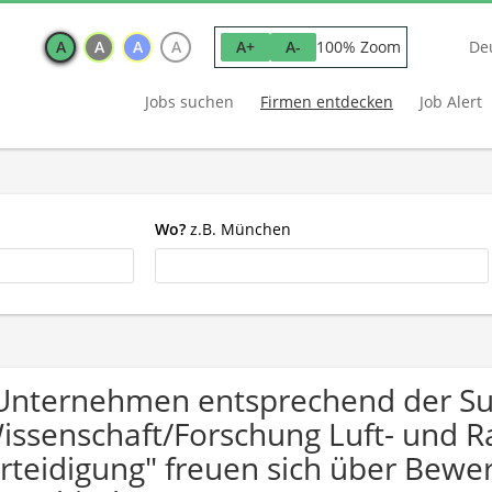
A
A
A
A
100% Zoom
A+
A-
De
Jobs suchen
Firmen entdecken
Job Alert
Wo?
z.B. München
Unternehmen entsprechend der S
issenschaft/Forschung Luft- und 
rteidigung" freuen sich über Be