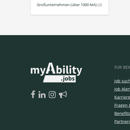
Großunternehmen (über 1000 MA)
(2)
FÜR BE
Job suc
Job Aler
Karrier
Fragen 
Benefits
Partner