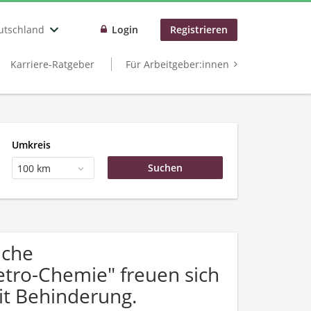
utschland
Login
Registrieren
Karriere-Ratgeber
Für Arbeitgeber:innen
Umkreis
100 km
uche
tro-Chemie" freuen sich
t Behinderung.