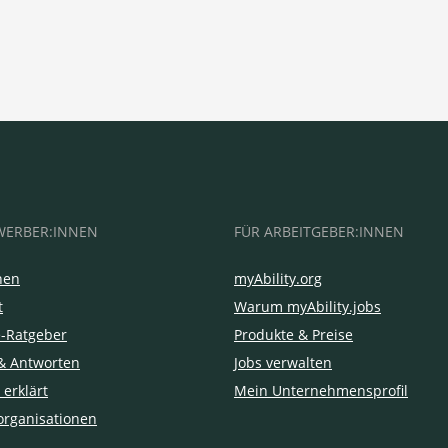
WERBER:INNEN
FÜR ARBEITGEBER:INNEN
hen
myAbility.org
t
Warum myAbility.jobs
e-Ratgeber
Produkte & Preise
& Antworten
Jobs verwalten
 erklärt
Mein Unternehmensprofil
organisationen