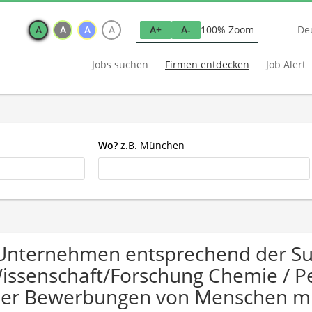
A
A
A
A
100% Zoom
A+
A-
De
Jobs suchen
Firmen entdecken
Job Alert
Wo?
z.B. München
Unternehmen entsprechend der S
issenschaft/Forschung Chemie / Pe
er Bewerbungen von Menschen mi