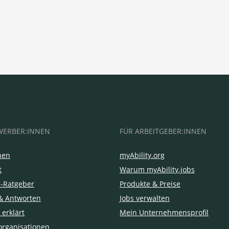
WERBER:INNEN
FÜR ARBEITGEBER:INNEN
hen
myAbility.org
t
Warum myAbility.jobs
e-Ratgeber
Produkte & Preise
& Antworten
Jobs verwalten
 erklärt
Mein Unternehmensprofil
organisationen