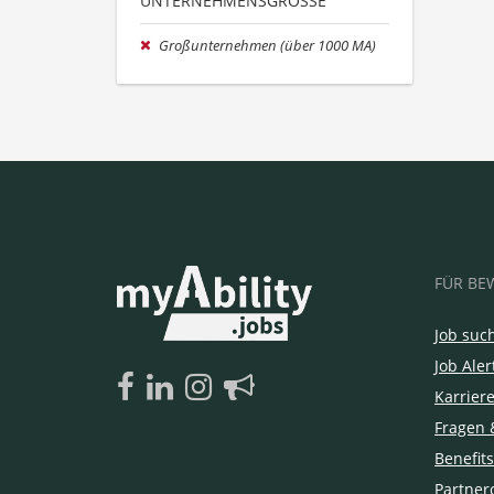
UNTERNEHMENSGRÖSSE
Großunternehmen (über 1000 MA)
FÜR BE
Job suc
Job Aler
Karrier
Fragen 
Benefits
Partner