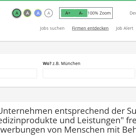
A
A
A
A
100% Zoom
A+
A-
De
Jobs suchen
Firmen entdecken
Job Alert
Wo?
z.B. München
Unternehmen entsprechend der Suc
dizinprodukte und Leistungen" fre
werbungen von Menschen mit Beh