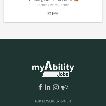
Chemie / Petro-Chemie
22 Jobs
FÜR BEWERBER:INNEN