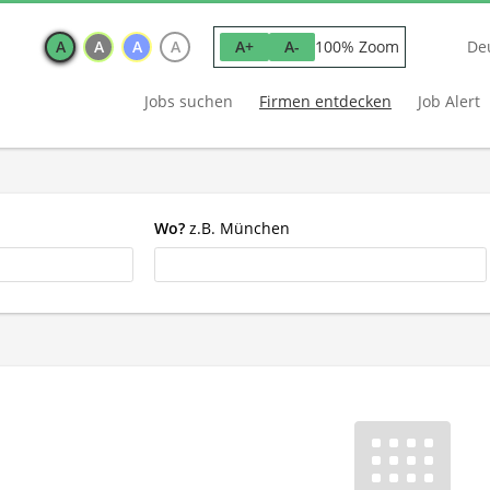
A
A
A
A
100% Zoom
A+
A-
De
Jobs suchen
Firmen entdecken
Job Alert
Wo?
z.B. München