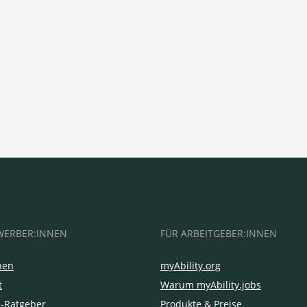
WERBER:INNEN
FÜR ARBEITGEBER:INNEN
hen
myAbility.org
t
Warum myAbility.jobs
e-Ratgeber
Produkte & Preise