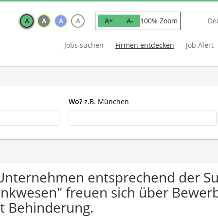
A
A
A
A
100% Zoom
A+
A-
De
Jobs suchen
Firmen entdecken
Job Alert
Wo?
z.B. München
Unternehmen entsprechend der Suc
nkwesen" freuen sich über Bewe
t Behinderung.