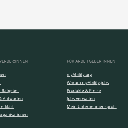
WERBER:INNEN
FÜR ARBEITGEBER:INNEN
hen
myAbility.org
t
Warum myAbility.jobs
e-Ratgeber
Produkte & Preise
& Antworten
Jobs verwalten
 erklärt
Mein Unternehmensprofil
organisationen