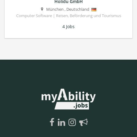
Holidu GmbH
München
,
Deutschland
Computer Software | Reisen, Beförderung und Tourismus
4 Jobs