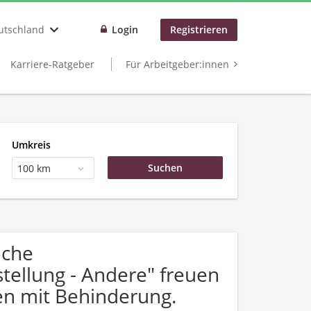
utschland
Login
Registrieren
Karriere-Ratgeber
Für Arbeitgeber:innen
Umkreis
100 km
uche
tellung - Andere" freuen
n mit Behinderung.