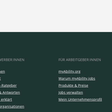
WERBER:INNEN
FÜR ARBEITGEBER:INNEN
hen
myAbility.org
t
Warum myAbility.jobs
e-Ratgeber
Produkte & Preise
& Antworten
Jobs verwalten
 erklärt
Mein Unternehmensprofil
organisationen