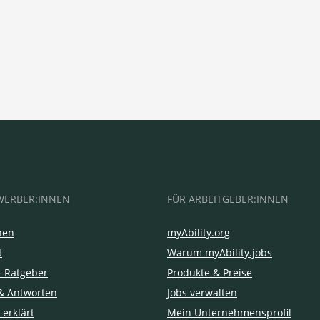
WERBER:INNEN
FÜR ARBEITGEBER:INNEN
hen
myAbility.org
t
Warum myAbility.jobs
e-Ratgeber
Produkte & Preise
& Antworten
Jobs verwalten
 erklärt
Mein Unternehmensprofil