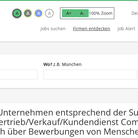
A
A
A
A
100% Zoom
A+
A-
De
Jobs suchen
Firmen entdecken
Job Alert
Wo?
z.B. München
Unternehmen entsprechend der S
ertrieb/Verkauf/Kundendienst Com
ch über Bewerbungen von Mensche