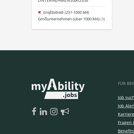
UNTERNEHMENSGRÖSSE
Großbetrieb (251-1000 MA)
Großunternehmen (über 1000 MA)
(3)
FÜR BE
Job suc
Job Aler
Karrier
Fragen 
Benefits