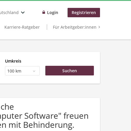
utschland
Login
Registrieren
Karriere-Ratgeber
Für Arbeitgeber:innen
Umkreis
100 km
uche
puter Software" freuen
n mit Behinderung.