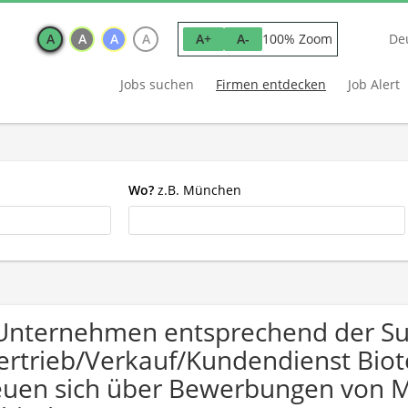
A
A
A
A
100% Zoom
A+
A-
De
Jobs suchen
Firmen entdecken
Job Alert
Wo?
z.B. München
Unternehmen entsprechend der S
ertrieb/Verkauf/Kundendienst Biot
euen sich über Bewerbungen von 