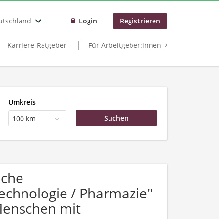
utschland
Login
Registrieren
Karriere-Ratgeber
Für Arbeitgeber:innen
Umkreis
100 km
uche
echnologie / Pharmazie"
Menschen mit