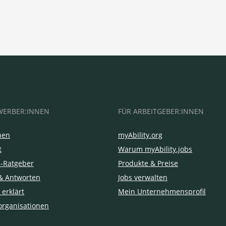
WERBER:INNEN
FÜR ARBEITGEBER:INNEN
hen
myAbility.org
t
Warum myAbility.jobs
e-Ratgeber
Produkte & Preise
& Antworten
Jobs verwalten
 erklärt
Mein Unternehmensprofil
organisationen