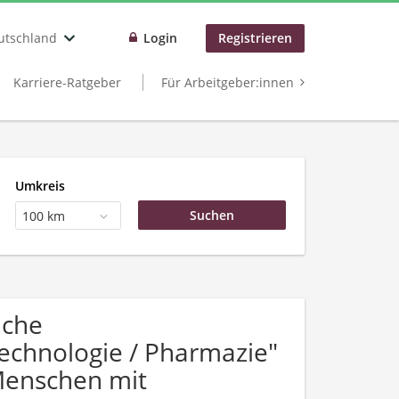
utschland
Login
Registrieren
Karriere-Ratgeber
Für Arbeitgeber:innen
Umkreis
100 km
uche
echnologie / Pharmazie"
Menschen mit