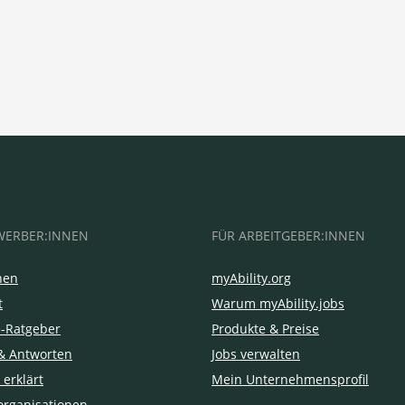
WERBER:INNEN
FÜR ARBEITGEBER:INNEN
hen
myAbility.org
t
Warum myAbility.jobs
e-Ratgeber
Produkte & Preise
& Antworten
Jobs verwalten
 erklärt
Mein Unternehmensprofil
organisationen