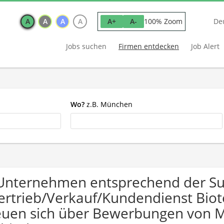
A
A
A
A
100% Zoom
A+
A-
De
Jobs suchen
Firmen entdecken
Job Alert
Wo?
z.B. München
Unternehmen entsprechend der S
ertrieb/Verkauf/Kundendienst Biot
euen sich über Bewerbungen von 