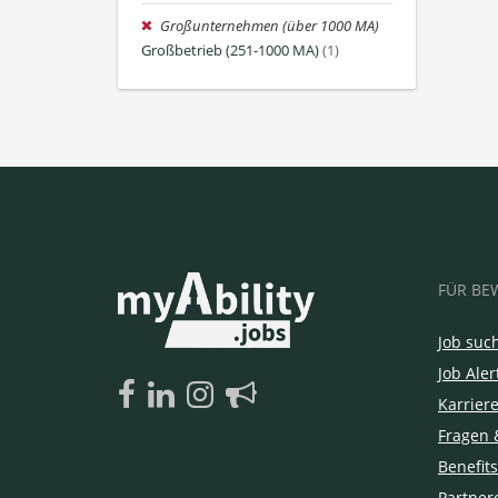
Großunternehmen (über 1000 MA)
Großbetrieb (251-1000 MA)
(1)
FÜR BE
Job suc
Job Aler
Karrier
Fragen 
Benefits
Partner