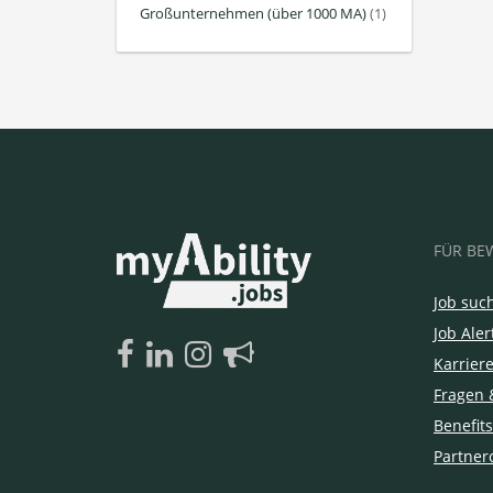
Großunternehmen (über 1000 MA)
(1)
FÜR BE
Job suc
Job Aler
Karrier
Fragen 
Benefits
Partner