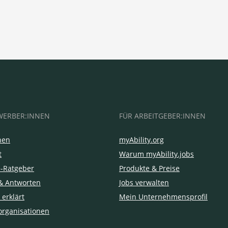
WERBER:INNEN
FÜR ARBEITGEBER:INNEN
hen
myAbility.org
t
Warum myAbility.jobs
e-Ratgeber
Produkte & Preise
& Antworten
Jobs verwalten
 erklärt
Mein Unternehmensprofil
organisationen