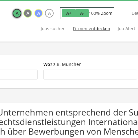
A
A
A
A
100% Zoom
A+
A-
De
Jobs suchen
Firmen entdecken
Job Alert
Wo?
z.B. München
Unternehmen entsprechend der S
echtsdienstleistungen Internationa
ch über Bewerbungen von Mensche