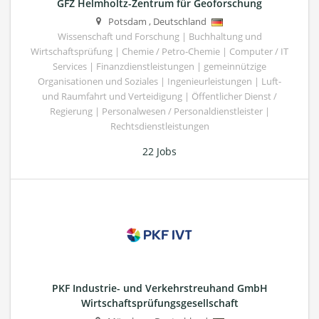
GFZ Helmholtz-Zentrum für Geoforschung
Potsdam
,
Deutschland
Wissenschaft und Forschung | Buchhaltung und
Wirtschaftsprüfung | Chemie / Petro-Chemie | Computer / IT
Services | Finanzdienstleistungen | gemeinnützige
Organisationen und Soziales | Ingenieurleistungen | Luft-
und Raumfahrt und Verteidigung | Öffentlicher Dienst /
Regierung | Personalwesen / Personaldienstleister |
Rechtsdienstleistungen
22 Jobs
PKF Industrie- und Verkehrstreuhand GmbH
Wirtschaftsprüfungsgesellschaft