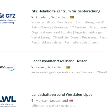
GFZ Helmholtz-Zentrum für Geoforschung
Potsdam
,
Deutschland
Wissenschaft und Forschung | Buchhaltung und Wirt
Petro-Chemie | Computer / IT Services | Finanzdiens
Organisationen und Soziales | Ingenieurleistungen |
Verteidigung | Öffentlicher Dienst / Regierung | Per
Personaldienstleister | Rechtsdienstleistungen
Landeswohlfahrtsverband Hessen
Kassel
,
Deutschland
gemeinnützige Organisationen und Soziales | Öffentli
Landschaftsverband Westfalen-Lippe
Münster
,
Deutschland
Öffentlicher Dienst / Regierung