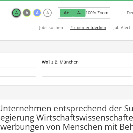
A
A
A
A
100% Zoom
A+
A-
De
Jobs suchen
Firmen entdecken
Job Alert
Wo?
z.B. München
Unternehmen entsprechend der Suc
Regierung Wirtschaftswissenschafte
werbungen von Menschen mit Beh