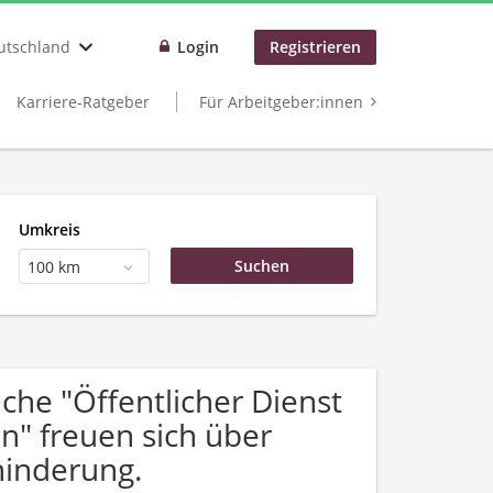
utschland
Login
Registrieren
Karriere-Ratgeber
Für Arbeitgeber:innen
Umkreis
100 km
he "Öffentlicher Dienst
n" freuen sich über
inderung.