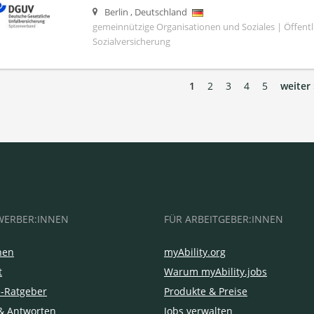
Berlin
,
Deutschland
gemeinnützige Organisationen und Soziales | Öffentli
Sozialversicherung
1
2
3
4
5
weiter 
WERBER:INNEN
FÜR ARBEITGEBER:INNEN
hen
myAbility.org
t
Warum myAbility.jobs
e-Ratgeber
Produkte & Preise
& Antworten
Jobs verwalten