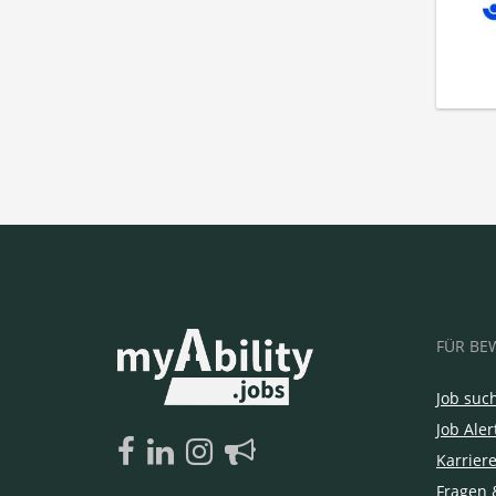
FÜR BE
Job suc
Job Aler
Karrier
Fragen 