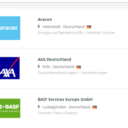
Avacon
Helmstedt
,
Deutschland
Energie und Betriebsstoffe | Internet Services
AXA Deutschland
Köln
,
Deutschland
Finanzdienstleistungen | Versicherungen
BASF Services Europe GmbH
Ludwigshafen
,
Deutschland
Chemie / Petro-Chemie