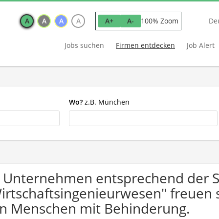
A
A
A
A
100% Zoom
A+
A-
De
Jobs suchen
Firmen entdecken
Job Alert
Wo?
z.B. München
 Unternehmen entsprechend der 
irtschaftsingenieurwesen" freuen
n Menschen mit Behinderung.