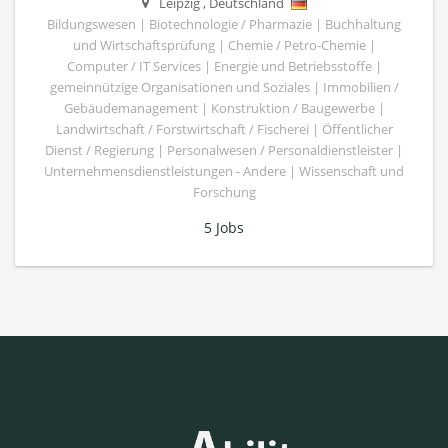
Leipzig
,
Deutschland
Bildungswesen | Biotechnologie / Pharmazie | Buchhaltung
und Wirtschaftsprüfung | Chemie / Petro-Chemie |
Computer / IT Services | Energie und Betriebsstoffe |
gemeinnützige Organisationen und Soziales | Immobilien /
Gebäudemanagement | Konstruktion / Baugewerbe |
Landwirtschaft / Forstwirtschaft / Fischerei | Öffentlicher
Dienst / Regierung | Personalwesen / Personaldienstleister |
Unternehmensdienstleistungen - Andere | Wissenschaft und
Forschung
5 Jobs