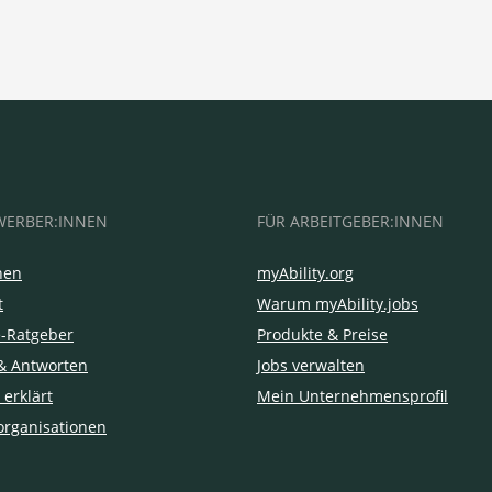
WERBER:INNEN
FÜR ARBEITGEBER:INNEN
hen
myAbility.org
t
Warum myAbility.jobs
e-Ratgeber
Produkte & Preise
& Antworten
Jobs verwalten
 erklärt
Mein Unternehmensprofil
organisationen