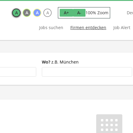
A
A
A
A
100% Zoom
A+
A-
De
Jobs suchen
Firmen entdecken
Job Alert
Wo?
z.B. München