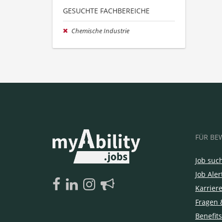
GESUCHTE FACHBEREICHE
Chemische Industrie
FÜR BE
Job suc
Job Aler
Karrier
Fragen 
Benefits