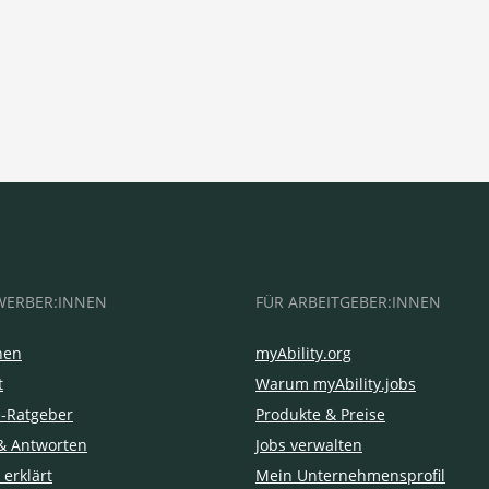
WERBER:INNEN
FÜR ARBEITGEBER:INNEN
hen
myAbility.org
t
Warum myAbility.jobs
e-Ratgeber
Produkte & Preise
& Antworten
Jobs verwalten
 erklärt
Mein Unternehmensprofil