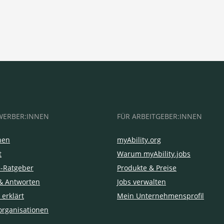
WERBER:INNEN
FÜR ARBEITGEBER:INNEN
hen
myAbility.org
t
Warum myAbility.jobs
e-Ratgeber
Produkte & Preise
& Antworten
Jobs verwalten
 erklärt
Mein Unternehmensprofil
organisationen