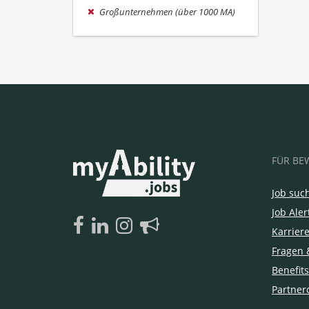
Großunternehmen (über 1000 MA)
FÜR BE
Job suc
Job Aler
Karrier
Fragen 
Benefits
Partner