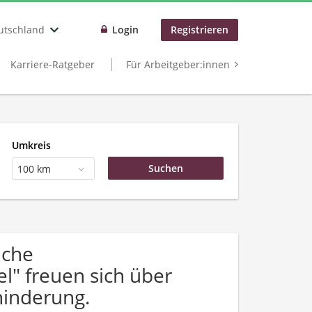
utschland
Login
Registrieren
Karriere-Ratgeber
Für Arbeitgeber:innen
Umkreis
100 km
uche
" freuen sich über
inderung.