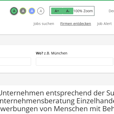
A
A
A
A
100% Zoom
A+
A-
De
Jobs suchen
Firmen entdecken
Job Alert
Wo?
z.B. München
Unternehmen entsprechend der S
nternehmensberatung Einzelhandel
werbungen von Menschen mit Beh