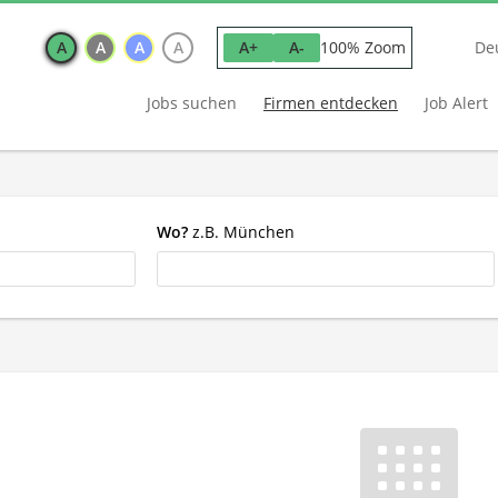
A
A
A
A
100% Zoom
A+
A-
De
Jobs suchen
Firmen entdecken
Job Alert
Wo?
z.B. München