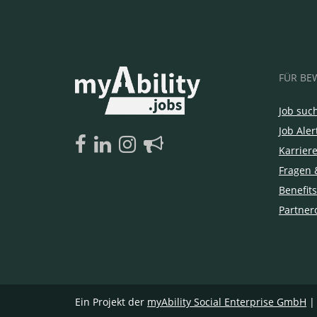
FÜR BE
Job suc
Job Aler
Karrier
Fragen 
Benefits
Partner
Ein Projekt der
myAbility Social Enterprise GmbH