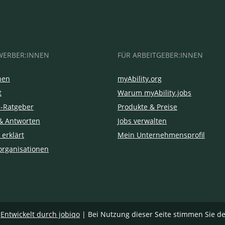
WERBER:INNEN
FÜR ARBEITGEBER:INNEN
hen
myAbility.org
t
Warum myAbility.jobs
e-Ratgeber
Produkte & Preise
& Antworten
Jobs verwalten
 erklärt
Mein Unternehmensprofil
organisationen
|
Entwickelt durch jobiqo
| Bei Nutzung dieser Seite stimmen Sie d