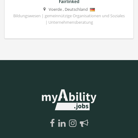
Fairlinked
Voerde
,
Deutschland
Bildungswesen | gemeinnützige Organisationen und Soziales
| Unternehmensberatung