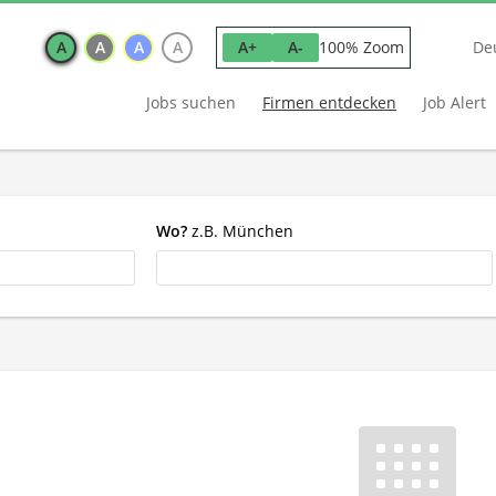
A
A
A
A
100% Zoom
A+
A-
De
Jobs suchen
Firmen entdecken
Job Alert
Wo?
z.B. München