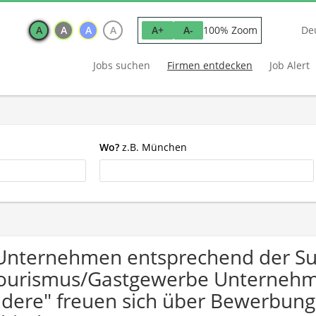
A
A
A
A
100% Zoom
A+
A-
De
Jobs suchen
Firmen entdecken
Job Alert
Wo?
z.B. München
Unternehmen entsprechend der S
ourismus/Gastgewerbe Unternehme
dere" freuen sich über Bewerbun