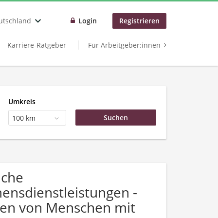
utschland
Login
Registrieren
Karriere-Ratgeber
Für Arbeitgeber:innen
Umkreis
100 km
uche
nsdienstleistungen -
gen von Menschen mit