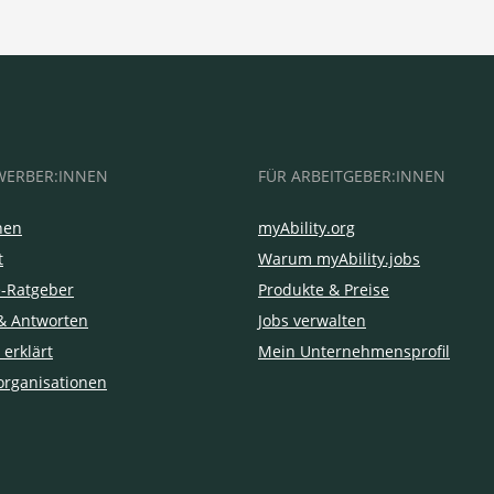
WERBER:INNEN
FÜR ARBEITGEBER:INNEN
hen
myAbility.org
t
Warum myAbility.jobs
e-Ratgeber
Produkte & Preise
& Antworten
Jobs verwalten
 erklärt
Mein Unternehmensprofil
organisationen