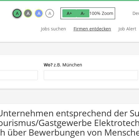
A
A
A
A
100% Zoom
A+
A-
De
Jobs suchen
Firmen entdecken
Job Alert
Wo?
z.B. München
Unternehmen entsprechend der S
ourismus/Gastgewerbe Elektrotechn
ch über Bewerbungen von Mensche