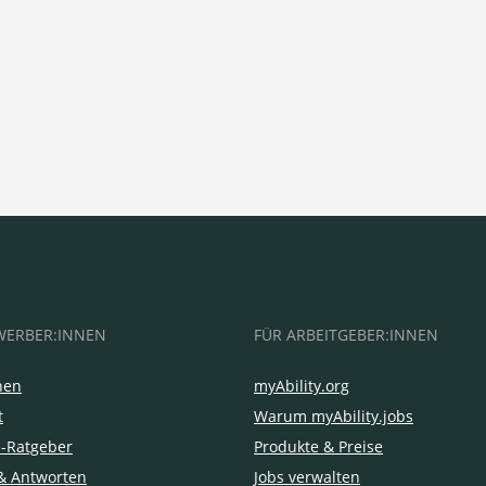
WERBER:INNEN
FÜR ARBEITGEBER:INNEN
hen
myAbility.org
t
Warum myAbility.jobs
e-Ratgeber
Produkte & Preise
& Antworten
Jobs verwalten