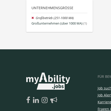
UNTERNEHMENSGRÖSSE
Großbetrieb (251-1000 MA)
Großunternehmen (über 1000 MA)
(1)
FÜR BE
Job suc
Job Aler
Karrier
Fragen 