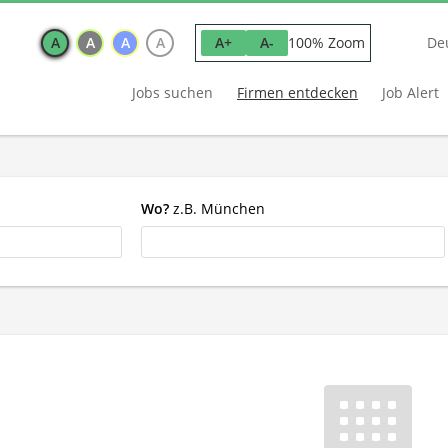
A
A
A
A
100% Zoom
A+
A-
De
Jobs suchen
Firmen entdecken
Job Alert
Wo?
z.B. München