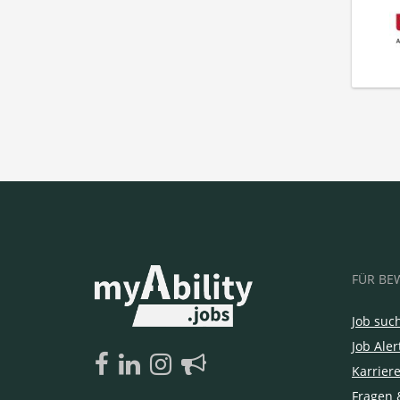
FÜR BE
Job suc
Job Aler
Karrier
Fragen 