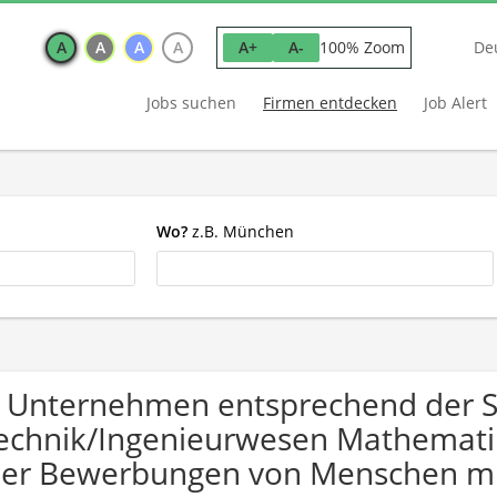
A
A
A
A
100% Zoom
A+
A-
De
Jobs suchen
Firmen entdecken
Job Alert
Wo?
z.B. München
 Unternehmen entsprechend der 
echnik/Ingenieurwesen Mathematik /
er Bewerbungen von Menschen mi