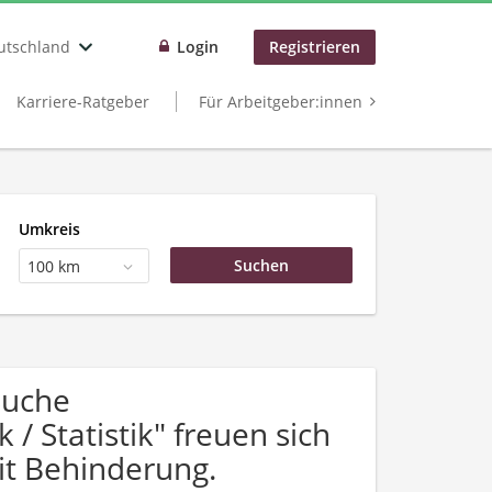
utschland
Login
Registrieren
Karriere-Ratgeber
Für Arbeitgeber:innen
Umkreis
100 km
Suche
 Statistik" freuen sich
t Behinderung.