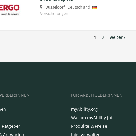
Düsseldorf
,
Deutschland
Versicherungen
1
2
weiter ›
WERBER:INNEN
FÜR ARBEITGEBER:INNEN
hen
myAbility.org
t
Warum myAbility.jobs
e-Ratgeber
Produkte & Preise
& Antworten
Jobs verwalten